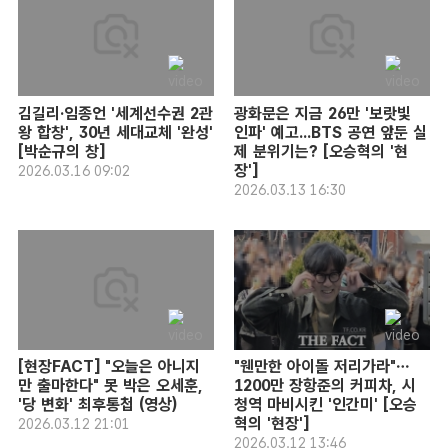
김길리·임종언 '세계선수권 2관
광화문은 지금 26만 '보랏빛
왕 합창', 30년 세대교체 '완성'
인파' 예고...BTS 공연 앞둔 실
[박순규의 창]
제 분위기는? [오승혁의 '현
장']
2026.03.16 09:02
2026.03.13 16:30
[현장FACT] "오늘은 아니지
"웬만한 아이돌 저리가라"…
만 출마한다" 못 박은 오세훈,
1200만 장항준의 커피차, 시
'당 변화' 최후통첩 (영상)
청역 마비시킨 '인간미' [오승
혁의 '현장']
2026.03.12 21:01
2026.03.12 13:46