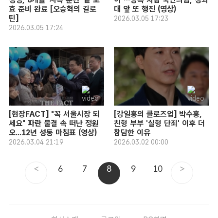
효 준비 완료 [오승혁의 길로
대 앞 또 행진 (영상)
틴]
2026.03.05 17:23
2026.03.05 17:24
[현장FACT] "꼭 서울시장 되
[강일홍의 클로즈업] 박수홍,
세요" 파란 물결 속 떠난 정원
친형 부부 '실형 단죄' 이후 더
오...12년 성동 마침표 (영상)
참담한 이유
2026.03.04 21:19
2026.03.02 00:00
<
6
7
8
9
10
>