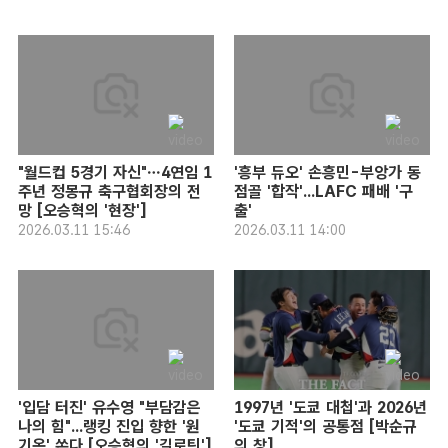
"월드컵 5경기 자신"…4연임 1
'흥부 듀오' 손흥민-부앙가 동
주년 정몽규 축구협회장의 전
점골 '합작'...LAFC 패배 '구
망 [오승혁의 '현장']
출'
2026.03.11 15:46
2026.03.11 14:00
'입담 터진' 유수영 "부담감은
1997년 '도쿄 대첩'과 2026년
나의 힘"...랭킹 진입 향한 '원
'도쿄 기적'의 공통점 [박순규
기옥' 쏜다 [오승혁의 '길로틴']
의 창]