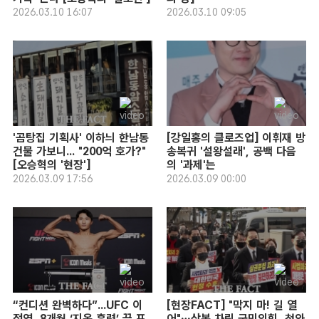
2026.03.10 16:07
2026.03.10 09:05
'곰탕집 기획사' 이하늬 한남동
[강일홍의 클로즈업] 이휘재 방
건물 가보니... "200억 호가?"
송복귀 '설왕설래', 공백 다음
[오승혁의 '현장']
의 '과제'는
2026.03.09 17:56
2026.03.09 00:00
“컨디션 완벽하다”...UFC 이
[현장FACT] "막지 마! 길 열
정영, 8개월 ‘지옥 훈련’ 끝 포
어"…상복 차림 국민의힘, 청와