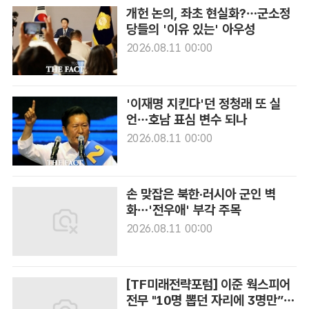
개헌 논의, 좌초 현실화?…군소정
당들의 '이유 있는' 아우성
2026.08.11 00:00
'이재명 지킨다'던 정청래 또 실
언…호남 표심 변수 되나
2026.08.11 00:00
손 맞잡은 북한·러시아 군인 벽
화…'전우애' 부각 주목
2026.08.11 00:00
[TF미래전략포럼] 이준 웍스피어
전무 "10명 뽑던 자리에 3명만”…