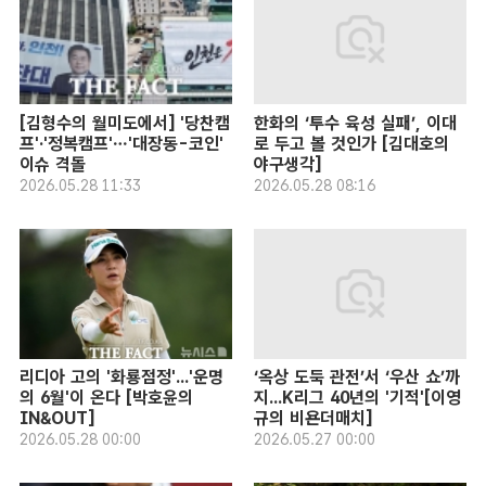
[김형수의 월미도에서] '당찬캠
한화의 ‘투수 육성 실패’, 이대
프'·'정복캠프'…'대장동-코인'
로 두고 볼 것인가 [김대호의
이슈 격돌
야구생각]
2026.05.28 11:33
2026.05.28 08:16
리디아 고의 '화룡점정'...'운명
‘옥상 도둑 관전’서 ‘우산 쇼’까
의 6월'이 온다 [박호윤의
지...K리그 40년의 '기적'[이영
IN&OUT]
규의 비욘더매치]
2026.05.28 00:00
2026.05.27 00:00