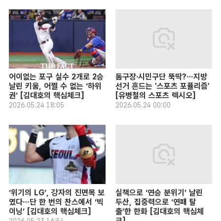
어이없는 포구 실수 2개로 2승
돔구장·시민구단 뚝딱?…지방
날린 키움, 어쩔 수 없는 ‘하위
선거 흔드는 '스포츠 포퓰리즘'
권’ [김대호의 핵심체크]
[유병철의 스포츠 렉시오]
2026.05.24 18:05
2026.05.24 00:00
‘위기의 LG’, 강자의 진면목 보
실책으로 ‘연승 분위기’ 날린
였다…단 한 번의 찬스에서 ‘빅
두산, 집중력으로 ‘연패 탈
이닝’ [김대호의 핵심체크]
출’한 한화 [김대호의 핵심체
크]