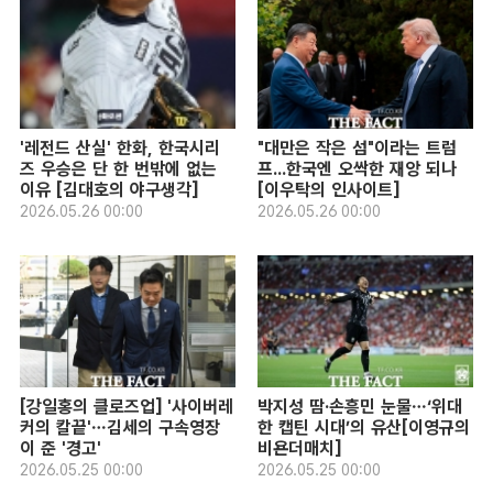
'레전드 산실' 한화, 한국시리
"대만은 작은 섬"이라는 트럼
즈 우승은 단 한 번밖에 없는
프...한국엔 오싹한 재앙 되나
이유 [김대호의 야구생각]
[이우탁의 인사이트]
2026.05.26 00:00
2026.05.26 00:00
[강일홍의 클로즈업] '사이버레
박지성 땀·손흥민 눈물…‘위대
커의 칼끝'…김세의 구속영장
한 캡틴 시대’의 유산[이영규의
이 준 '경고'
비욘더매치]
2026.05.25 00:00
2026.05.25 00:00