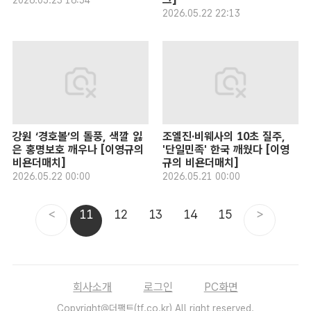
2026.05.23 16:54
2026.05.22 22:13
강원 ‘경호볼’의 돌풍, 색깔 잃
조엘진·비웨사의 10초 질주,
은 홍명보호 깨우나 [이영규의
'단일민족' 한국 깨웠다 [이영
비욘더매치]
규의 비욘더매치]
2026.05.22 00:00
2026.05.21 00:00
<
11
12
13
14
15
>
회사소개
로그인
PC화면
Copyright@더팩트(tf.co.kr) All right reserved.