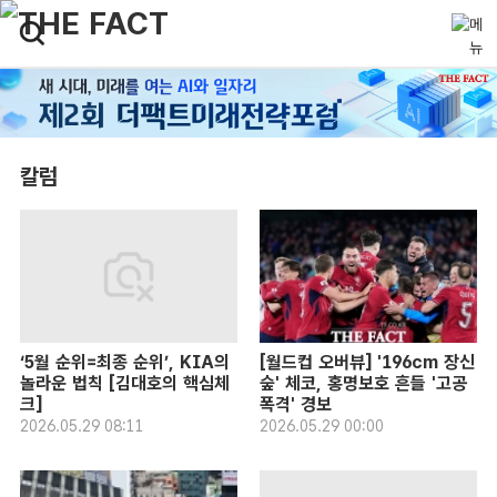
칼럼
‘5월 순위=최종 순위’, KIA의
[월드컵 오버뷰] '196cm 장신
놀라운 법칙 [김대호의 핵심체
숲' 체코, 홍명보호 흔들 '고공
크]
폭격' 경보
2026.05.29 08:11
2026.05.29 00:00