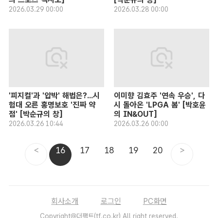
2026.03.29 00:00
2026.03.28 00:00
'피지컬'과 '압박' 해법은?...시
이미향 김효주 '연속 우승', 다
험대 오른 홍명보호 '진짜 약
시 돌아온 'LPGA 봄' [박호윤
점' [박순규의 창]
의 IN&OUT]
2026.03.26 10:44
2026.03.26 00:00
<
16
17
18
19
20
>
회사소개
로그인
PC화면
Copyright@더팩트(tf.co.kr) All right reserved.