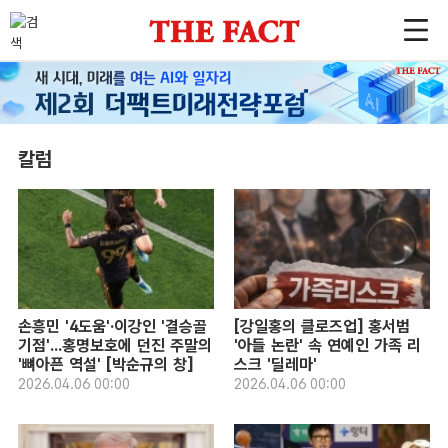
칼럼
손흥민 '4도움'·이강인 '결승골
[강일홍의 클로즈업] 홍서범
기점'...홍명보호에 던진 주말의
'아들 논란' 속 연예인 가족 리
'뼈아픈 역설' [박순규의 창]
스크 '딜레마'
2026.04.06 00:00
2026.04.06 00:00