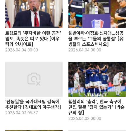
트럼프의 '무자비한 이란 공격'
웸반야마·이정효·신지애...성공
엄포, 속뜻은 따로 있다 [이우
을 부르는 ‘그들의 공통점’ [유
탁의 인사이트]
병철의 스포츠렉시오]
2026.04.04 00:00
2026.04.04 00:00
‘선동열’을 국가대표팀 감독에
웸블리의 '충격', 한국 축구에
추천한다 [김대호의 야구생각]
던진 질문 "팀이 있는가" [박순
규의 창]
2026.04.03 05:37
2026.04.02 00:00