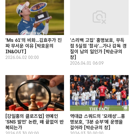
'Ms 61'의 비화...김효주가 진
'스리백 고집' 홍명보호, 무득
짜 무서운 이유 [박호윤의
점 5실점 '참사'...가나 감독 경
IN&OUT]
질이 남의 일인가 [박순규의
창]
2026.04.02 00:00
2026.04.01 06:09
[강일홍의 클로즈업] 연예인
역대급 스쿼드의 '모래성'...홍
'SNS 발언' 논란, 왜 끝없이 반
명보호, '3분 승부'에 운명을
복되는가
걸어라 [박순규의 창]
2026.03.30 00:00
2026.03.30 00:00