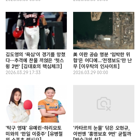
김도영의 ‘욕심’이 경기를 망쳤
美 이란 공습 명분 ‘임박한 위
다…추격에 찬물 끼얹은 ‘헛스
협’은 어디에...‘전쟁보도’만 난
윙 2번’ [김대호의 핵심체크]
무 [이우탁의 인사이트]
2026.03.29 17:33
2026.03.29 00:00
'탁구 영재' 유예린-하리모토
'카타르의 눈물' 닦은 오현규,
미와의 ‘한일 이중주‘ [유병철
이번엔 '홍명보호 9번' 굳힐까
의 스포츠 렉시오]
[박순규의 창]