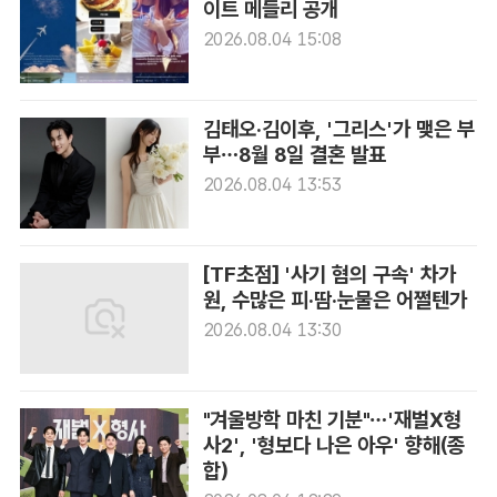
이트 메들리 공개
2026.08.04 15:08
김태오·김이후, '그리스'가 맺은 부
부…8월 8일 결혼 발표
2026.08.04 13:53
[TF초점] '사기 혐의 구속' 차가
원, 수많은 피·땀·눈물은 어쩔텐가
2026.08.04 13:30
"겨울방학 마친 기분"…'재벌X형
사2', '형보다 나은 아우' 향해(종
합)