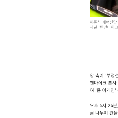
이준석 개혁신당 
채널 '펜앤마이크
양 측이 '부정
앤마이크 본사 
여 '윤 어게인
오후 5시 24
를 나누며 건물