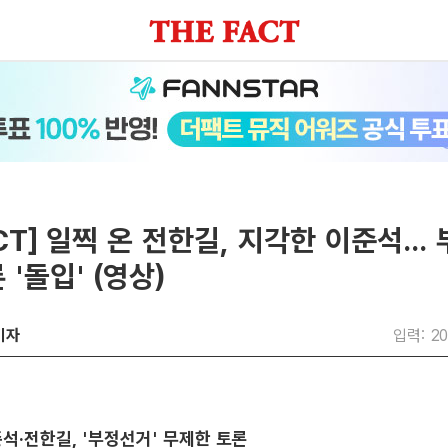
CT] 일찍 온 전한길, 지각한 이준석...
 '돌입' (영상)
기자
입력: 20
준석·전한길, '부정선거' 무제한 토론