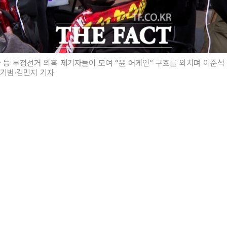
 등 부정선거 의혹 제기자들이 모여 “윤 어게인” 구호를 외치며 이준석
김기범·김민지 기자