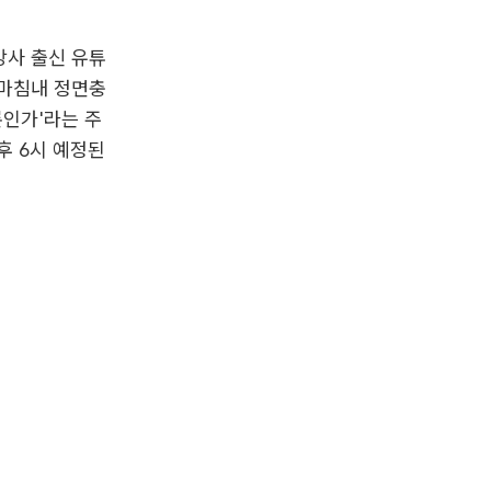
강사 출신 유튜
 마침내 정면충
론인가'라는 주
후 6시 예정된