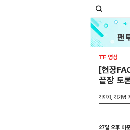
TF 영상
[현장FA
끝장 토론
김민지, 김기범 
27일 오후 이