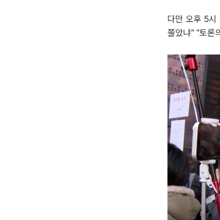
다만 오후 5시
쫄았냐" "토론