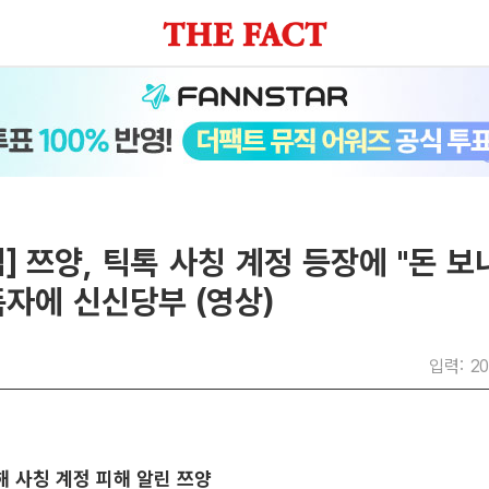
] 쯔양, 틱톡 사칭 계정 등장에 "돈 
자에 신신당부 (영상)
입력: 20
해 사칭 계정 피해 알린 쯔양