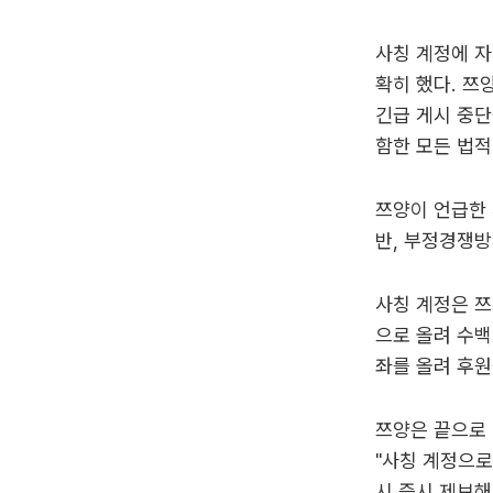
사칭 계정에 자
확히 했다. 쯔
긴급 게시 중단
함한 모든 법적
쯔양이 언급한 
반, 부정경쟁방
사칭 계정은 쯔
으로 올려 수백
좌를 올려 후원
쯔양은 끝으로 
"사칭 계정으로
시 즉시 제보해