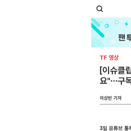
TF 영상
[이슈클립
요"…구독
이상빈 기자
3일 유튜브 통