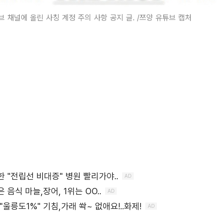
브 채널에 올린 사칭 계정 주의 사항 공지 글. /쯔양 유튜브 캡처