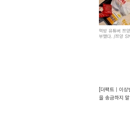
먹방 유튜버 쯔양
부했다. /쯔양 S
[더팩트｜이상빈
을 송금하지 말