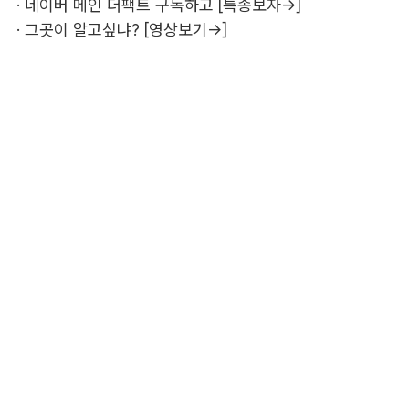
·
네이버 메인 더팩트 구독하고 [특종보자→]
·
그곳이 알고싶냐? [영상보기→]