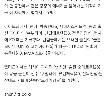
이 한 공간에서 같은 긍정의 에너지를 뿜어내는 기적이 지
금 이 자리에서 펼쳐지고 있다.
라이트급에서 '헌터' 박종헌(33, 세비지스쿼드)이 몽골 출
신 파이터의 '수부타이' 난딘에르덴(38, 전욱진짐)의 펀치
에 KO 패를 기록했다. 벤텀급에서는 브라질 출신의 '골든
보이' 마테우스 코헤이아(25)가 파운딩 TKO로 '찐홍이'
홍종태(40, MMA스토리)를 이겼다.
웰터급에서는 러시아 파이터 '헌츠맨' 술탄 오마로프(28)
이 몽골 출신의 선수 '쿠빌라이' 뷰렌저릭(40, 전욱진짐)을
상대로 서브미션승(암트라이앵글)을 거뒀다.
shoh@tf.co.kr