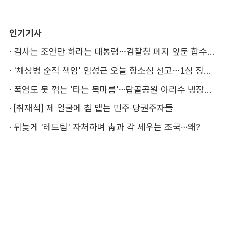
인기기사
·
검사는 조언만 하라는 대통령…검찰청 폐지 앞둔 합수본 '딜레마'
·
'채상병 순직 책임' 임성근 오늘 항소심 선고…1심 징역 3년
·
폭염도 못 꺾는 '타는 목마름'…탑골공원 아리수 냉장고 가보니
·
[취재석] 제 얼굴에 침 뱉는 민주 당권주자들
·
뒤늦게 '레드팀' 자처하며 靑과 각 세우는 조국…왜?