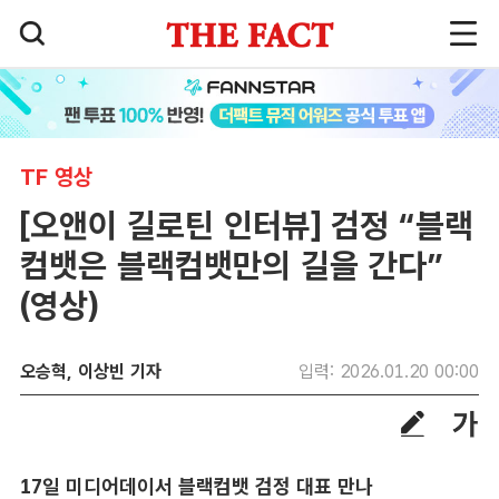
TF 영상
[오앤이 길로틴 인터뷰] 검정 “블랙
컴뱃은 블랙컴뱃만의 길을 간다”
(영상)
오승혁, 이상빈 기자
입력: 2026.01.20 00:00
17일 미디어데이서 블랙컴뱃 검정 대표 만나