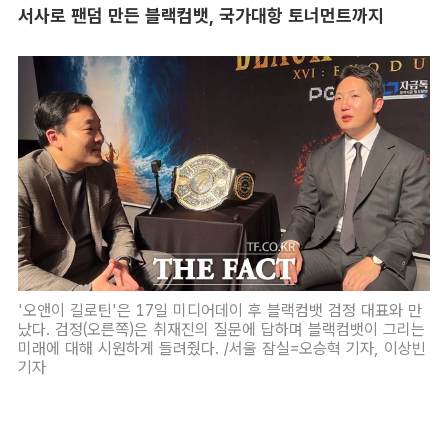
서사로 팬덤 만든 블랙컴뱃, 국가대항 토너먼트까지
'오앤이 길로틴'은 17일 미디어데이 후 블랙컴뱃 검정 대표와 만
났다. 검정(오른쪽)은 취재진의 질문에 답하며 블랙컴뱃이 그리는
미래에 대해 시원하게 들려줬다. /서울 잠실=오승혁 기자, 이상빈
기자