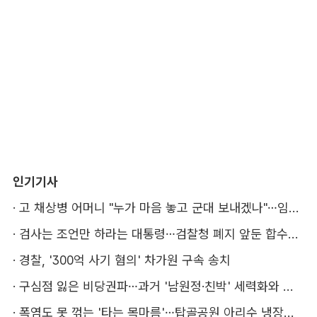
인기기사
·
고 채상병 어머니 "누가 마음 놓고 군대 보내겠나"…임성근 징역 3년에 분통
·
검사는 조언만 하라는 대통령…검찰청 폐지 앞둔 합수본 '딜레마'
·
경찰, '300억 사기 혐의' 차가원 구속 송치
·
구심점 잃은 비당권파…과거 '남원정·친박' 세력화와 다른 점은
·
폭염도 못 꺾는 '타는 목마름'…탑골공원 아리수 냉장고 가보니