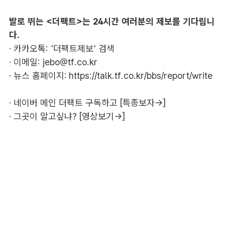
발로 뛰는 <더팩트>는 24시간 여러분의 제보를 기다립니
다.
· 카카오톡: '더팩트제보' 검색
· 이메일:
jebo@tf.co.kr
· 뉴스 홈페이지:
https://talk.tf.co.kr/bbs/report/write
·
네이버 메인 더팩트 구독하고 [특종보자→]
·
그곳이 알고싶냐? [영상보기→]