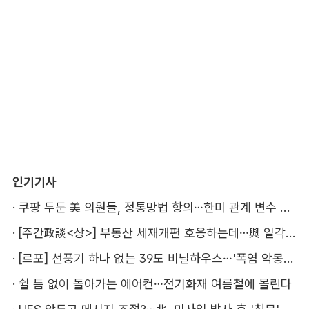
인기기사
·
쿠팡 두둔 美 의원들, 정통망법 항의…한미 관계 변수 될까
·
[주간政談<상>] 부동산 세재개편 호응하는데…與 일각의 속내
·
[르포] 선풍기 하나 없는 39도 비닐하우스…'폭염 악몽' 꾸는 이주노동자
·
쉴 틈 없이 돌아가는 에어컨…전기화재 여름철에 몰린다