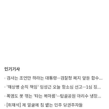
인기기사
·
검사는 조언만 하라는 대통령…검찰청 폐지 앞둔 합수본 '딜레마'
·
'채상병 순직 책임' 임성근 오늘 항소심 선고…1심 징역 3년
·
폭염도 못 꺾는 '타는 목마름'…탑골공원 아리수 냉장고 가보니
·
[취재석] 제 얼굴에 침 뱉는 민주 당권주자들