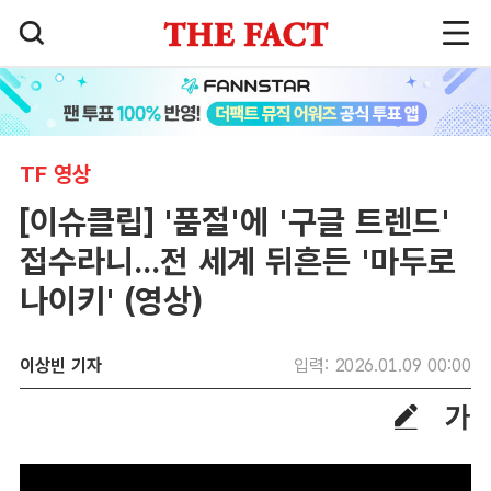
TF 영상
[이슈클립] '품절'에 '구글 트렌드'
접수라니...전 세계 뒤흔든 '마두로
나이키' (영상)
이상빈 기자
입력: 2026.01.09 00:00