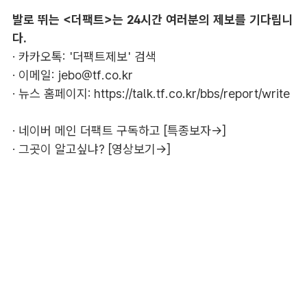
발로 뛰는 <더팩트>는 24시간 여러분의 제보를 기다립니
다.
· 카카오톡: '더팩트제보' 검색
· 이메일:
jebo@tf.co.kr
· 뉴스 홈페이지:
https://talk.tf.co.kr/bbs/report/write
·
네이버 메인 더팩트 구독하고 [특종보자→]
·
그곳이 알고싶냐? [영상보기→]