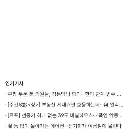
인기기사
·
쿠팡 두둔 美 의원들, 정통망법 항의…한미 관계 변수 될까
·
[주간政談<상>] 부동산 세재개편 호응하는데…與 일각의 속내
·
[르포] 선풍기 하나 없는 39도 비닐하우스…'폭염 악몽' 꾸는 이주노동자
·
쉴 틈 없이 돌아가는 에어컨…전기화재 여름철에 몰린다