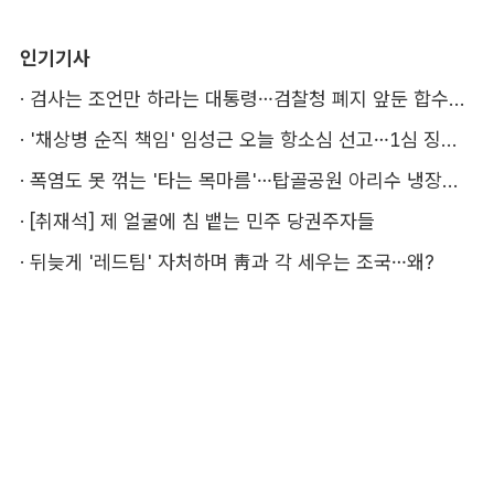
인기기사
·
검사는 조언만 하라는 대통령…검찰청 폐지 앞둔 합수본 '딜레마'
·
'채상병 순직 책임' 임성근 오늘 항소심 선고…1심 징역 3년
·
폭염도 못 꺾는 '타는 목마름'…탑골공원 아리수 냉장고 가보니
·
[취재석] 제 얼굴에 침 뱉는 민주 당권주자들
·
뒤늦게 '레드팀' 자처하며 靑과 각 세우는 조국…왜?