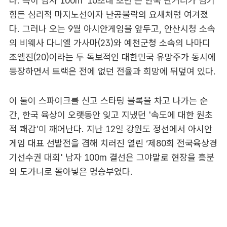
다. 특히 남자 100m ‘10초대 초반’은 한국 단거리가 넘기
힘든 심리적 마지노선이자 난공불락의 요새처럼 여겨졌
다. 그러나 오는 9월 아시안게임을 앞두고, 안산시청 소속
의 비웨사 다니엘 가사마(23)와 예천군청 소속의 나마디
조엘진(20)이라는 두 독보적인 대한민국 유망주가 동시에
등장하면서 트랙은 전에 없던 전율과 희망에 뒤덮여 있다.
이 둘이 스파이크를 신고 스타팅 블록을 차고 나가는 순
간, 한국 육상이 오랫동안 잊고 지냈던 '속도에 대한 원초
적 쾌감'이 깨어난다. 지난 12일 강원도 정선에서 아시안
게임 대표 선발전을 겸해 치러진 열린 ‘제80회 전국육상경
기선수권 대회' 남자 100m 결선은 그야말로 현장을 흥분
의 도가니로 몰아넣은 명승부였다.