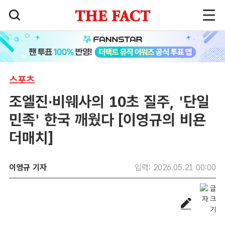
스포츠
조엘진·비웨사의 10초 질주, '단일
민족' 한국 깨웠다 [이영규의 비욘
더매치]
이영규 기자
입력: 2026.05.21 00:00