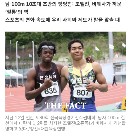
남 100m 10초대 초반의 당당함: 조엘진, 비웨사가 허문
‘혈통’의 벽
스포츠의 변화 속도에 우리 사회와 제도가 발을 맞출 때
지난 12일 열린 제80회 전국육상경기선수권대회’ 남자 100m 결
선에서 나란히 1,2위를 차지한 조엘진(오른쪽)과 비웨사가 기념촬
영하고 있다./정선=대한육상연맹