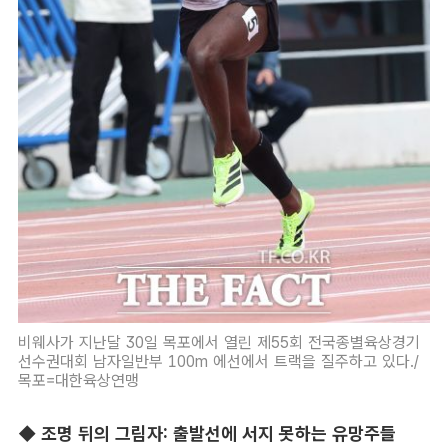
비웨사가 지난달 30일 목포에서 열린 제55회 전국종별육상경기
선수권대회 남자일반부 100m 에선에서 트랙을 질주하고 있다./
목포=대한육상연맹
◆ 조명 뒤의 그림자: 출발선에 서지 못하는 유망주들