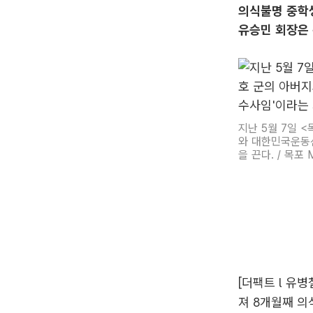
의식불명 중학
유승민 회장은 
지난 5월 7일 
와 대한민국운동
을 끈다. / 목포 
[더팩트 l 유
져 8개월째 의