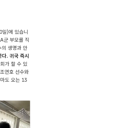
30일)에 있습니
A군 부모를 직
수의 생명과 안
다. 귀국 즉시
회가 할 수 있
 조연호 선수와
마도 오는 13