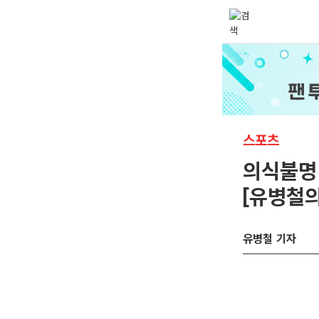
스포츠
의식불명 
[유병철의
유병철 기자