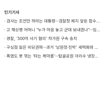
인기기사
·
검사는 조언만 하라는 대통령…검찰청 폐지 앞둔 합수본 '딜레마'
·
고 채상병 어머니 "누가 마음 놓고 군대 보내겠나"…임성근 징역 3년에 분통
·
경찰, '300억 사기 혐의' 차가원 구속 송치
·
구심점 잃은 비당권파…과거 '남원정·친박' 세력화와 다른 점은
·
폭염도 못 꺾는 '타는 목마름'…탑골공원 아리수 냉장고 가보니