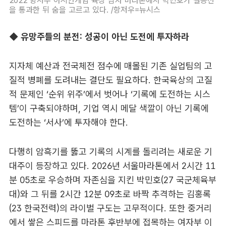
2022 항저우 아시안게임 육상 남자 마라톤에서 박민호가 결승선
을 통과한 뒤 숨을 고르고 있다. /항저우=뉴시스
◆ 유망주들의 분전: 성공이 아닌 도전에 투자하라
지자체 예산과 전국체전 점수에 매몰된 기존 실업팀의 고
질적 병폐를 도려내는 결단도 필요하다. 한국육상의 고질
적 문제인 ‘순위 위주’에서 벗어나 ‘기록에 도전하는 시스
템’이 구축되야하며, 기업 역시 메달 색깔이 아닌 기록에
도전하는 ‘서사’에 투자해야 한다.
다행히 암흑기를 뚫고 기록의 시계를 돌리려는 새로운 기
대주이 등장하고 있다. 2026년 서울마라톤에서 2시간 11
분 05초로 우승하며 자존심을 지킨 박민호(27 국군체육부
대)와 그 뒤를 2시간 12분 09초로 바짝 추격하는 김홍록
(23 한국전력)의 라이벌 구도는 고무적이다. 또한 중거리
에서 쌓은 스피드를 마라톤 후반부에 접목하는 여자부 이