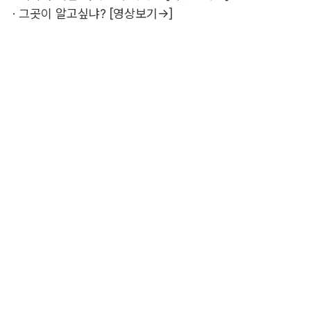
·
그곳이 알고싶냐? [영상보기→]