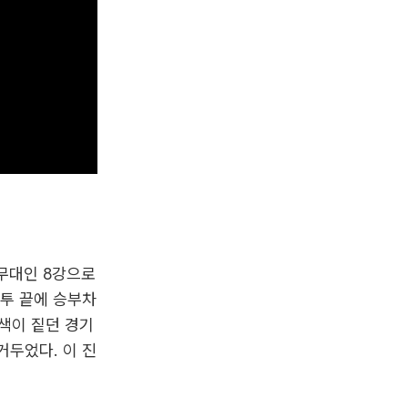
 무대인 8강으로
혈투 끝에 승부차
색이 짙던 경기
거두었다. 이 진