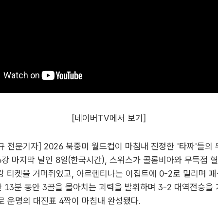
[네이버TV에서 보기]
영규 전문기자] 2026 북중미 월드컵이 마침내 진정한 '타짜'들의
6강 마지막 날인 8일(한국시간), 스위스가 콜롬비아와 무득점 
강 티켓을 거머쥐었고, 아르헨티나는 이집트에 0-2로 밀리며 패
단 13분 동안 3골을 몰아치는 괴력을 발휘하며 3-2 대역전승을 
 운명의 대진표 4짝이 마침내 완성됐다.