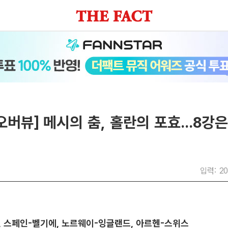
오버뷰] 메시의 춤, 홀란의 포효...8강은
입력: 20
 스페인-벨기에, 노르웨이-잉글랜드, 아르헨-스위스