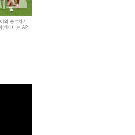
비아와 승부차기
(캐나다)= AP