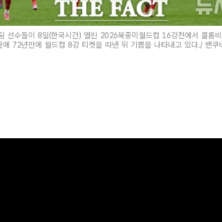
 선수들이 8일(한국시간) 열린 2026북중미월드컵 16강전에서 콜롬
끝에 72년만에 월드컵 8강 티켓을 따낸 뒤 기쁨을 나타내고 있다./ 밴쿠버