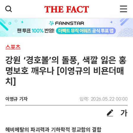
스포츠
강원 ‘경호볼’의 돌풍, 색깔 잃은 홍
명보호 깨우나 [이영규의 비욘더매
치]
이영규 기자
입력: 2026.05.22 00:00
헤비메탈의 파괴력과 기하학적 정교함의 결합