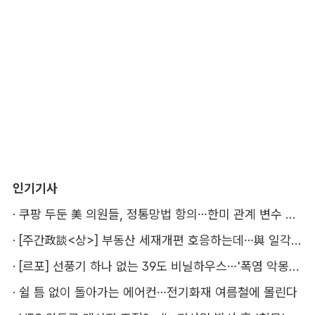
인기기사
·
쿠팡 두둔 美 의원들, 정통망법 항의…한미 관계 변수 될까
·
[주간政談<상>] 부동산 세재개편 호응하는데…與 일각의 속내
·
[르포] 선풍기 하나 없는 39도 비닐하우스…'폭염 악몽' 꾸는 이주노동자
·
쉴 틈 없이 돌아가는 에어컨…전기화재 여름철에 몰린다