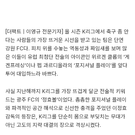
[더팩트 | 이영규 전문기자] 올 시즌 K리그에서 축구 좀 안
다는 사람들의 가장 뜨거운 시선을 받고 있는 팀은 단연
강원 FC다. 피치 위를 수놓는 역동성과 짜임새를 보며 많
은 이들이 유럽 최첨단 전술의 아이콘인 위르겐 클롭의 ‘게
겐프레싱’이나 펩 과르디올라의 ‘포지셔널 플레이’를 앞다
투어 대입하느라 바쁘다.
사실 지난해까지 K리그를 가장 뜨겁게 달군 전술적 키워
드는 광주 FC의 ‘정효볼’이었다. 촘촘한 포지셔널 플레이
와 파격적인 공간 해석으로 신선한 충격을 주었던 이정효
감독의 등장은, K리그를 단순히 몸으로 부딪치는 무대가
아닌 고도의 지략 대결의 장으로 격상시켰다.