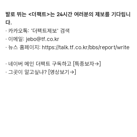
발로 뛰는 <더팩트>는 24시간 여러분의 제보를 기다립니
다.
· 카카오톡: '더팩트제보' 검색
· 이메일:
jebo@tf.co.kr
· 뉴스 홈페이지:
https://talk.tf.co.kr/bbs/report/write
·
네이버 메인 더팩트 구독하고 [특종보자→]
·
그곳이 알고싶냐? [영상보기→]