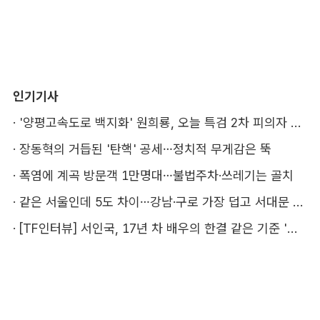
인기기사
·
'양평고속도로 백지화' 원희룡, 오늘 특검 2차 피의자 조사
·
장동혁의 거듭된 '탄핵' 공세…정치적 무게감은 뚝
·
폭염에 계곡 방문객 1만명대…불법주차·쓰레기는 골치
·
같은 서울인데 5도 차이…강남·구로 가장 덥고 서대문 낫다
·
[TF인터뷰] 서인국, 17년 차 배우의 한결 같은 기준 '성장'