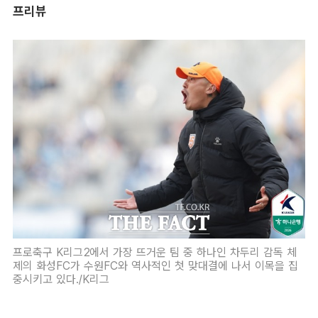
프리뷰
프로축구 K리그2에서 가장 뜨거운 팀 중 하나인 차두리 감독 체
제의 화성FC가 수원FC와 역사적인 첫 맞대결에 나서 이목을 집
중시키고 있다./K리그