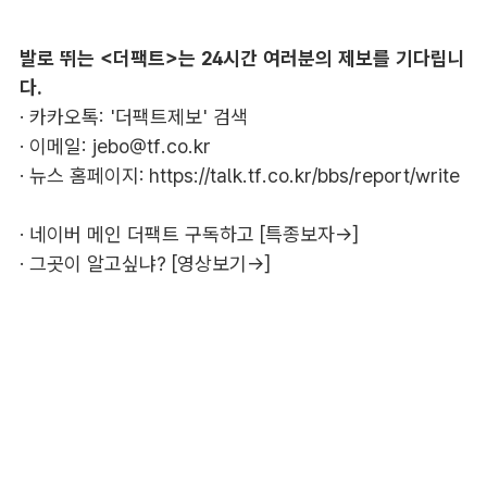
발로 뛰는 <더팩트>는 24시간 여러분의 제보를 기다립니
다.
· 카카오톡: '더팩트제보' 검색
· 이메일:
jebo@tf.co.kr
· 뉴스 홈페이지:
https://talk.tf.co.kr/bbs/report/write
·
네이버 메인 더팩트 구독하고 [특종보자→]
·
그곳이 알고싶냐? [영상보기→]