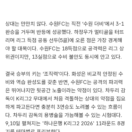
상대는 만만치 않다. 수원FC는 직전 ‘수원 더비’에서 3-1
완승을 거두며 반등에 성공했다. 하정우가 멀티골을 터뜨
리며 리그 득점 공동 선두(5골)에 오른 점은 가장 경계해
야 할 대목이다. 수원FC는 18득점으로 공격력은 리그 상
위권이지만, 13실점으로 수비 불안도 동시에 안고 있다.
결국 승부의 키는 ‘조직력’이다. 화성은 비교적 안정된 수
비와 역습 완성도를 갖춘 반면, 수원FC는 공격의 파괴력
은 뛰어나지만 뒷공간 노출이라는 약점이 있다. 차두리 감
독이 K리그2 무대에서 처음 격돌하는 상대의 약점을 집요
하게 파고든다면 충분히 3연승도 노려볼 수 있는 흐름이
다. 차두리 감독의 용병술을 가늠해볼 수 있는 시험대다.
9,10일 펼쳐지는 '하나은행 K리그2 2026' 11라운드 8경
기를 테마별로 프리뷰한다.