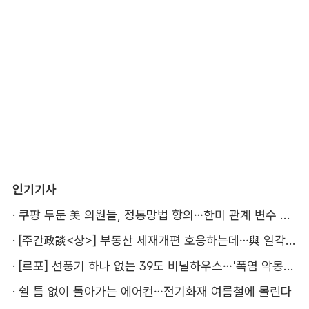
인기기사
·
쿠팡 두둔 美 의원들, 정통망법 항의…한미 관계 변수 될까
·
[주간政談<상>] 부동산 세재개편 호응하는데…與 일각의 속내
·
[르포] 선풍기 하나 없는 39도 비닐하우스…'폭염 악몽' 꾸는 이주노동자
·
쉴 틈 없이 돌아가는 에어컨…전기화재 여름철에 몰린다