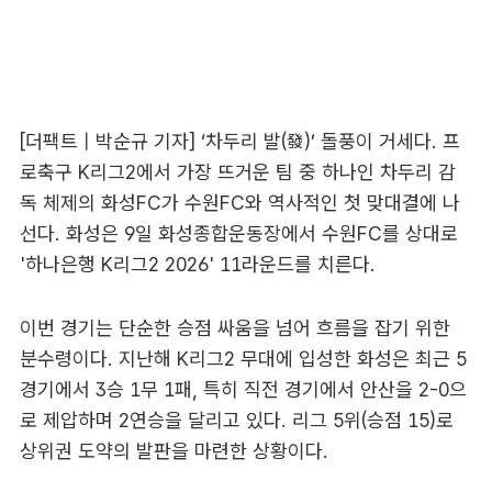
[더팩트 | 박순규 기자] ‘차두리 발(發)’ 돌풍이 거세다. 프
로축구 K리그2에서 가장 뜨거운 팀 중 하나인 차두리 감
독 체제의 화성FC가 수원FC와 역사적인 첫 맞대결에 나
선다. 화성은 9일 화성종합운동장에서 수원FC를 상대로
'하나은행 K리그2 2026' 11라운드를 치른다.
이번 경기는 단순한 승점 싸움을 넘어 흐름을 잡기 위한
분수령이다. 지난해 K리그2 무대에 입성한 화성은 최근 5
경기에서 3승 1무 1패, 특히 직전 경기에서 안산을 2-0으
로 제압하며 2연승을 달리고 있다. 리그 5위(승점 15)로
상위권 도약의 발판을 마련한 상황이다.