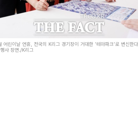
5월 어린이날 연휴, 전국의 K리그 경기장이 거대한 '테마파크'로 변신한다
행사 장면./K리그