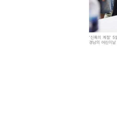
'신록의 계절' 
경남의 어린이날 