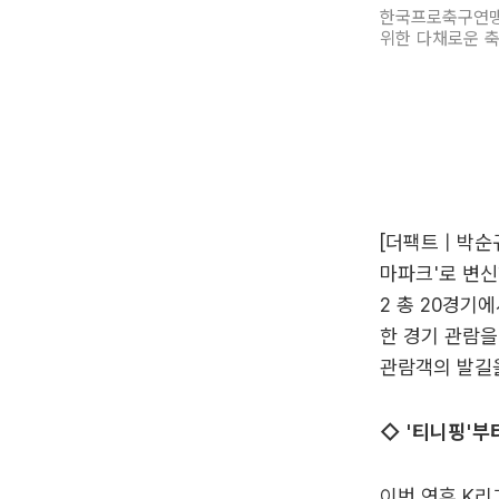
한국프로축구연맹은
위한 다채로운 축
[더팩트 | 박순
마파크'로 변신
2 총 20경기
한 경기 관람을
관람객의 발길
◇ '티니핑'부
이번 연휴 K리