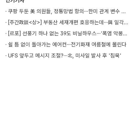
인기기사
·
쿠팡 두둔 美 의원들, 정통망법 항의…한미 관계 변수 될까
·
[주간政談<상>] 부동산 세재개편 호응하는데…與 일각의 속내
·
[르포] 선풍기 하나 없는 39도 비닐하우스…'폭염 악몽' 꾸는 이주노동자
·
쉴 틈 없이 돌아가는 에어컨…전기화재 여름철에 몰린다
·
UFS 앞두고 메시지 조절?…北, 미사일 발사 후 '침묵'