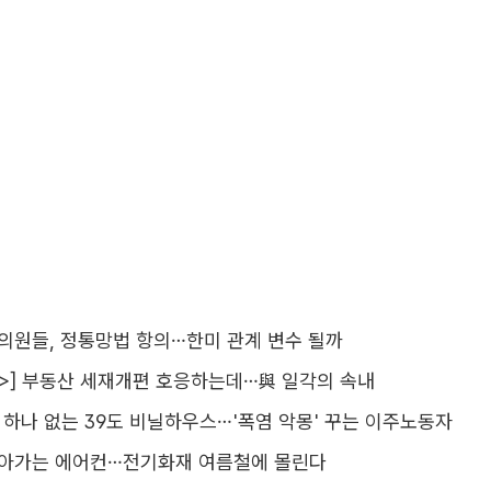
 의원들, 정통망법 항의…한미 관계 변수 될까
>] 부동산 세재개편 호응하는데…與 일각의 속내
기 하나 없는 39도 비닐하우스…'폭염 악몽' 꾸는 이주노동자
돌아가는 에어컨…전기화재 여름철에 몰린다