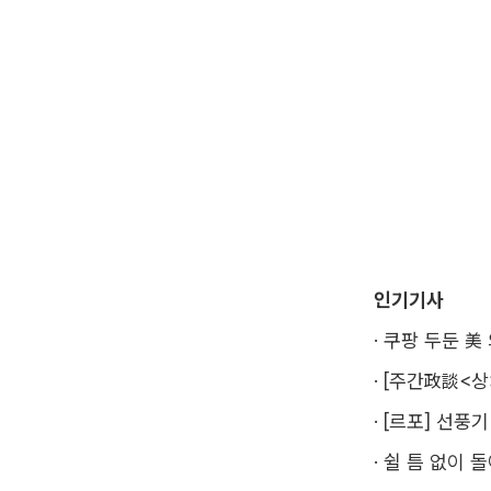
인기기사
·
쿠팡 두둔 美
·
[주간政談<상
·
[르포] 선풍
·
쉴 틈 없이 