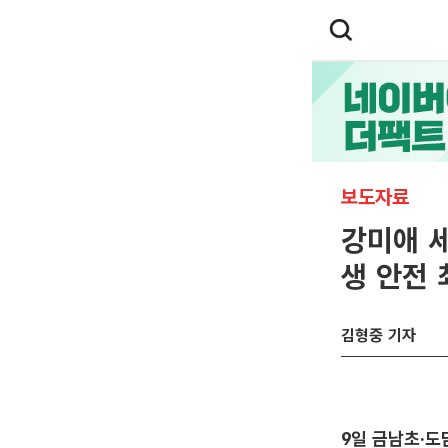
보도자료
강미애 
생 안전 
김형중 기자
9일 금남초·도