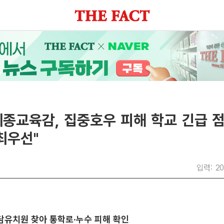
세종교육감, 집중호우 피해 학교 긴급 
최우선"
입력: 20
담유치원 찾아 통학로·누수 피해 확인