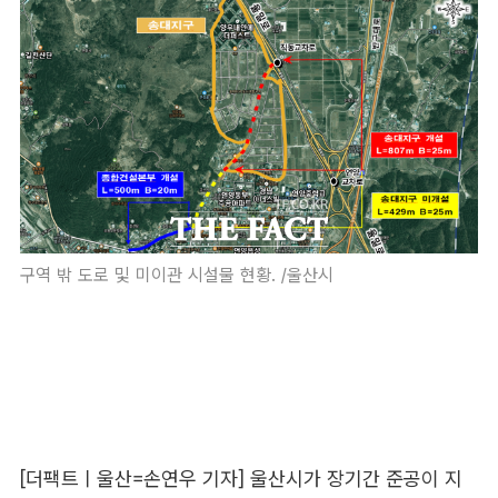
구역 밖 도로 및 미이관 시설물 현황. /울산시
[더팩트ㅣ울산=손연우 기자] 울산시가 장기간 준공이 지