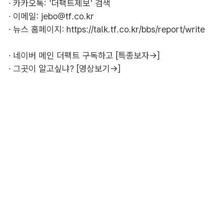
· 카카오톡: '더팩트제보' 검색
· 이메일:
jebo@tf.co.kr
· 뉴스 홈페이지:
https://talk.tf.co.kr/bbs/report/write
·
네이버 메인 더팩트 구독하고 [특종보자→]
·
그곳이 알고싶냐? [영상보기→]