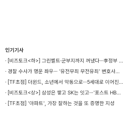
인기기사
·
[비즈토크<하>] 그린벨트·군부지까지 꺼냈다…李정부 '공급 속도전' 통할까
·
경찰 수사가 명운 좌우… '유전무죄 무전유죄' 변호사비 부담 우려
·
[TF초점] 더윈드, 소년에서 악동으로…5세대로 이어진 지코·박경
·
[비즈토크<상>] 삼성은 쌓고 SK는 잇고…'포스트 HBM' 주도권 누가 잡을까
·
[TF초점] '아파트', 가장 잘하는 것을 또 증명한 지성