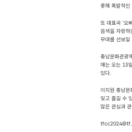
롯해 폭발적인 
또 대표곡 '오
음색을 자랑하는
무대를 선보일
충남문화관광재
매는 오는 13
있다.
이지원 충남문
잊고 즐길 수 
많은 관심과 관
tfcc2024@tf.