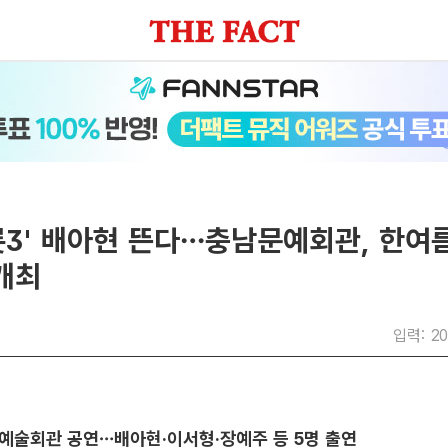
3' 배아현 뜬다…충남문예회관, 한여름
개최
입력: 20
예술회관 공연…배아현·이서형·장예주 등 5명 출연