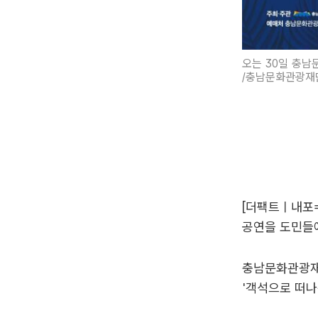
오는 30일 충남
/충남문화관광재
[더팩트ㅣ내포
공연을 도민들
충남문화관광재단
'객석으로 떠나