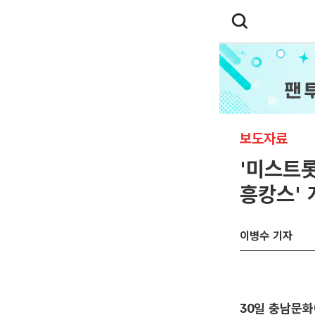
보도자료
'미스트롯
흥캉스' 
이병수 기자
30일 충남문화