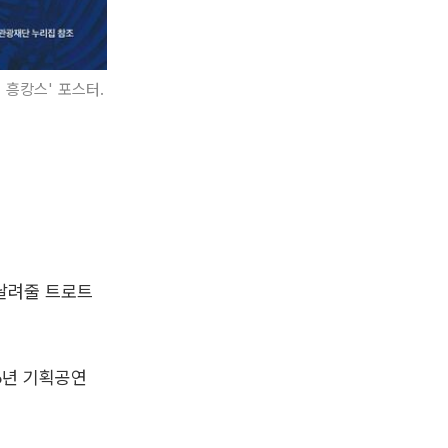
 흥캉스' 포스터.
날려줄 트로트
6년 기획공연