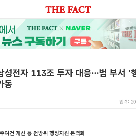
삼성전자 113조 투자 대응…범 부서 
가동
입력: 20
주여건 개선 등 전방위 행정지원 본격화