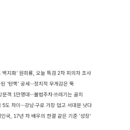
 백지화' 원희룡, 오늘 특검 2차 피의자 조사
된 '탄핵' 공세…정치적 무게감은 뚝
방문객 1만명대…불법주차·쓰레기는 골치
 5도 차이…강남·구로 가장 덥고 서대문 낫다
서인국, 17년 차 배우의 한결 같은 기준 '성장'