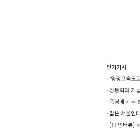
인기기사
·
'양평고속도로
·
장동혁의 거듭
·
폭염에 계곡 
·
같은 서울인데
·
[TF인터뷰] 