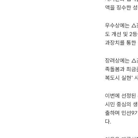
액을 징수한 성
우수상에는 △
도 개선 및 2
과장치를 통한 
장려상에는 △
족돌봄과 최금준
복도시 실현' 
이번에 선정된 
시민 중심의 생
출하며 민선9
다.