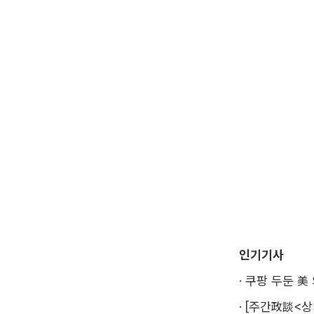
인기기사
·
쿠팡 두둔 美
·
[주간政談<상