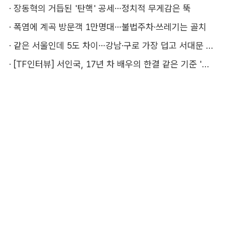
·
장동혁의 거듭된 '탄핵' 공세…정치적 무게감은 뚝
·
폭염에 계곡 방문객 1만명대…불법주차·쓰레기는 골치
·
같은 서울인데 5도 차이…강남·구로 가장 덥고 서대문 낫다
·
[TF인터뷰] 서인국, 17년 차 배우의 한결 같은 기준 '성장'