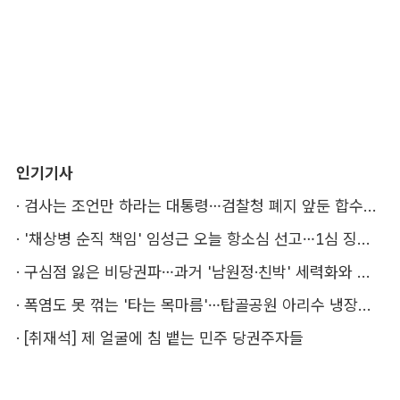
인기기사
·
검사는 조언만 하라는 대통령…검찰청 폐지 앞둔 합수본 '딜레마'
·
'채상병 순직 책임' 임성근 오늘 항소심 선고…1심 징역 3년
·
구심점 잃은 비당권파…과거 '남원정·친박' 세력화와 다른 점은
·
폭염도 못 꺾는 '타는 목마름'…탑골공원 아리수 냉장고 가보니
·
[취재석] 제 얼굴에 침 뱉는 민주 당권주자들