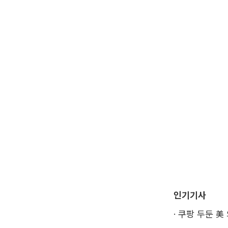
인기기사
·
쿠팡 두둔 美