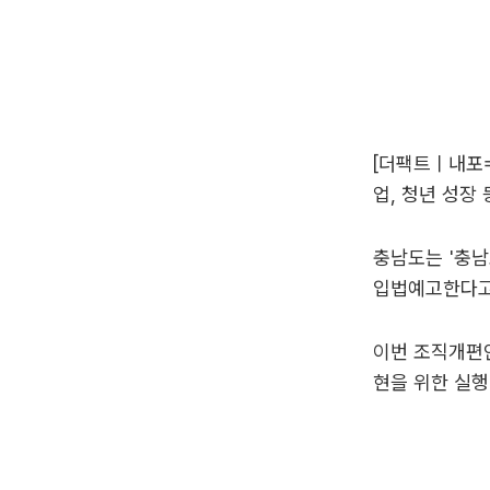
[더팩트ㅣ내포=
업, 청년 성장
충남도는 '충남
입법예고한다고 
이번 조직개편안
현을 위한 실행