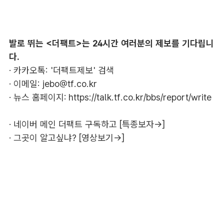
발로 뛰는 <더팩트>는 24시간 여러분의 제보를 기다립니
다.
· 카카오톡: '더팩트제보' 검색
· 이메일:
jebo@tf.co.kr
· 뉴스 홈페이지:
https://talk.tf.co.kr/bbs/report/write
·
네이버 메인 더팩트 구독하고 [특종보자→]
·
그곳이 알고싶냐? [영상보기→]