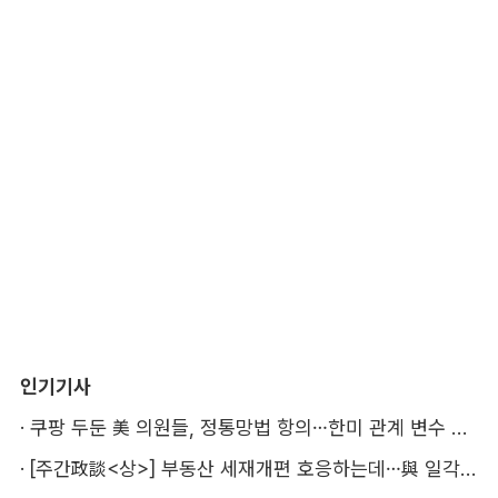
인기기사
·
쿠팡 두둔 美 의원들, 정통망법 항의…한미 관계 변수 될까
·
[주간政談<상>] 부동산 세재개편 호응하는데…與 일각의 속내