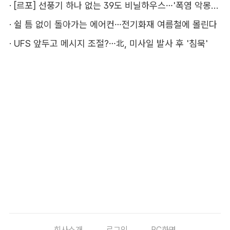
·
[르포] 선풍기 하나 없는 39도 비닐하우스…'폭염 악몽' 꾸는 이주노동자
·
쉴 틈 없이 돌아가는 에어컨…전기화재 여름철에 몰린다
·
UFS 앞두고 메시지 조절?…北, 미사일 발사 후 '침묵'
회사소개
로그인
PC화면