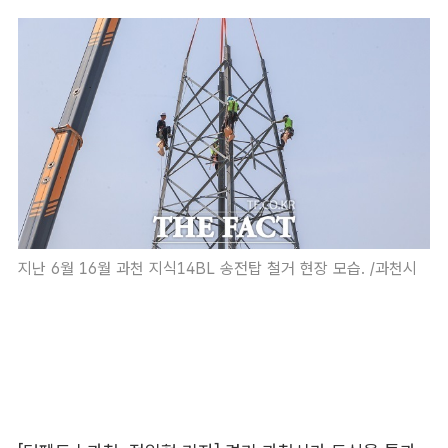
지난 6월 16월 과천 지식14BL 송전탑 철거 현장 모습. /과천시