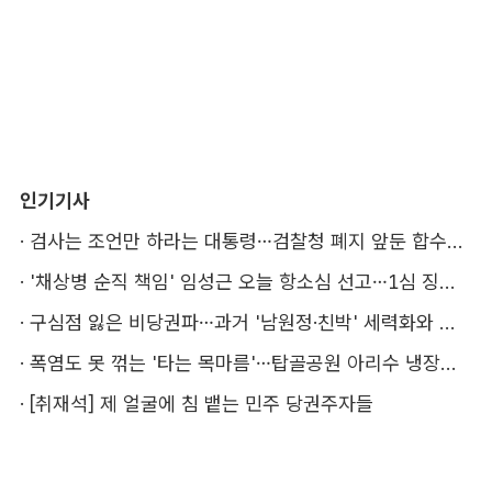
인기기사
·
검사는 조언만 하라는 대통령…검찰청 폐지 앞둔 합수본 '딜레마'
·
'채상병 순직 책임' 임성근 오늘 항소심 선고…1심 징역 3년
·
구심점 잃은 비당권파…과거 '남원정·친박' 세력화와 다른 점은
·
폭염도 못 꺾는 '타는 목마름'…탑골공원 아리수 냉장고 가보니
·
[취재석] 제 얼굴에 침 뱉는 민주 당권주자들