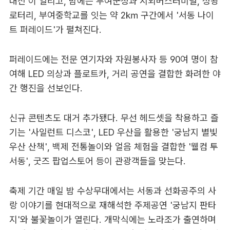
대전'이 열리고, 밤에는 부여군청과 시외버스터미널, 성왕
로터리, 부여중학교를 잇는 약 2㎞ 구간에서 '서동 나이
트 퍼레이드'가 펼쳐진다.
퍼레이드에는 전문 연기자와 자원봉사자 등 90여 명이 참
여해 LED 의상과 플로트카, 거리 공연을 결합한 화려한 야
간 행진을 선보인다.
신규 콘텐츠도 대거 추가됐다. 무선 헤드셋을 착용하고 즐
기는 '사일런트 디스코', LED 우산을 활용한 '궁남지 별빛
우산 산책', 백제 전통놀이와 얼음 체험을 결합한 '웰컴 투
서동', 굿즈 팝업스토어 등이 관광객들을 맞는다.
축제 기간 매일 밤 수상무대에서는 서동과 선화공주의 사
랑 이야기를 현대적으로 재해석한 주제공연 '궁남지 판타
지'와 불꽃놀이가 열린다. 개막식에는 노라조가 출연하며