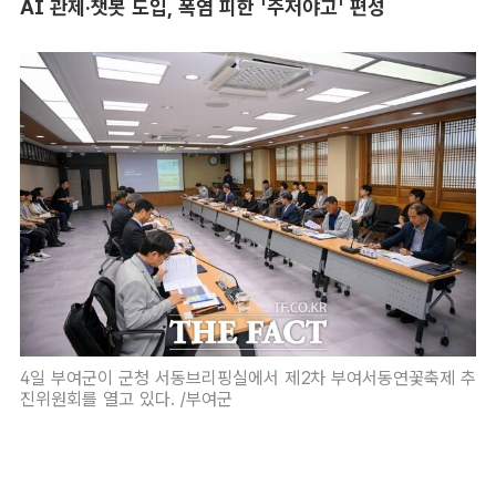
AI 관제·챗봇 도입, 폭염 피한 '주저야고' 편성
4일 부여군이 군청 서동브리핑실에서 제2차 부여서동연꽃축제 추
진위원회를 열고 있다. /부여군