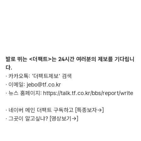
발로 뛰는 <더팩트>는 24시간 여러분의 제보를 기다립니
다.
· 카카오톡: '더팩트제보' 검색
· 이메일:
jebo@tf.co.kr
· 뉴스 홈페이지:
https://talk.tf.co.kr/bbs/report/write
·
네이버 메인 더팩트 구독하고 [특종보자→]
·
그곳이 알고싶냐? [영상보기→]