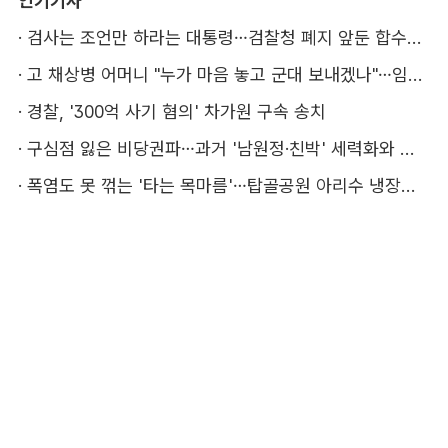
인기기사
·
검사는 조언만 하라는 대통령…검찰청 폐지 앞둔 합수본 '딜레마'
·
고 채상병 어머니 "누가 마음 놓고 군대 보내겠나"…임성근 징역 3년에 분통
·
경찰, '300억 사기 혐의' 차가원 구속 송치
·
구심점 잃은 비당권파…과거 '남원정·친박' 세력화와 다른 점은
·
폭염도 못 꺾는 '타는 목마름'…탑골공원 아리수 냉장고 가보니