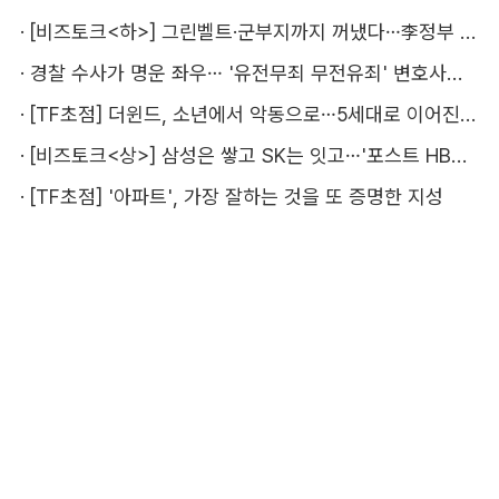
·
[비즈토크<하>] 그린벨트·군부지까지 꺼냈다…李정부 '공급 속도전' 통할까
·
경찰 수사가 명운 좌우… '유전무죄 무전유죄' 변호사비 부담 우려
·
[TF초점] 더윈드, 소년에서 악동으로…5세대로 이어진 지코·박경
·
[비즈토크<상>] 삼성은 쌓고 SK는 잇고…'포스트 HBM' 주도권 누가 잡을까
·
[TF초점] '아파트', 가장 잘하는 것을 또 증명한 지성