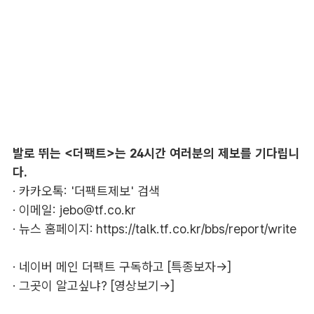
발로 뛰는 <더팩트>는 24시간 여러분의 제보를 기다립니
다.
· 카카오톡: '더팩트제보' 검색
· 이메일:
jebo@tf.co.kr
· 뉴스 홈페이지:
https://talk.tf.co.kr/bbs/report/write
·
네이버 메인 더팩트 구독하고 [특종보자→]
·
그곳이 알고싶냐? [영상보기→]