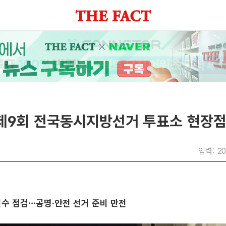
 제9회 전국동시지방선거 투표소 현장
입력: 20
전수 점검…공명·안전 선거 준비 만전