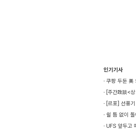
인기기사
·
쿠팡 두둔 美
·
[주간政談<상
·
[르포] 선풍
·
쉴 틈 없이 
·
UFS 앞두고 