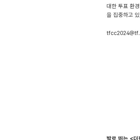
대한 투표 환경
을 집중하고 있
tfcc2024@tf.
발로 뛰는 <더