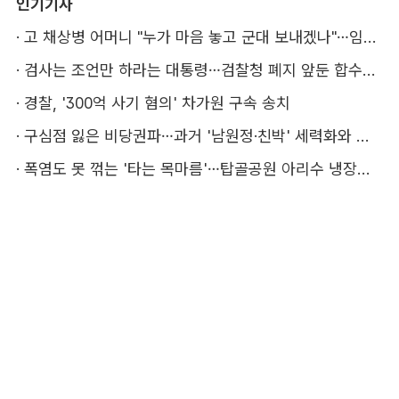
인기기사
·
고 채상병 어머니 "누가 마음 놓고 군대 보내겠나"…임성근 징역 3년에 분통
·
검사는 조언만 하라는 대통령…검찰청 폐지 앞둔 합수본 '딜레마'
·
경찰, '300억 사기 혐의' 차가원 구속 송치
·
구심점 잃은 비당권파…과거 '남원정·친박' 세력화와 다른 점은
·
폭염도 못 꺾는 '타는 목마름'…탑골공원 아리수 냉장고 가보니