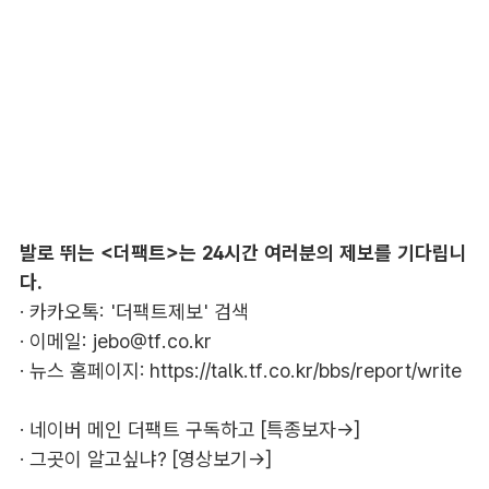
발로 뛰는 <더팩트>는 24시간 여러분의 제보를 기다립니
다.
· 카카오톡: '더팩트제보' 검색
· 이메일:
jebo@tf.co.kr
· 뉴스 홈페이지:
https://talk.tf.co.kr/bbs/report/write
·
네이버 메인 더팩트 구독하고 [특종보자→]
·
그곳이 알고싶냐? [영상보기→]