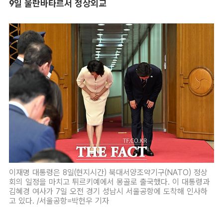
9일 울란바타르서 정상외교
이재명 대통령은 8일(현지시간) 북대서양조약기구(NATO) 정상
회의 일정을 마치고 튀르키예에서 몽골로 출국했다. 이 대통령과
김혜경 여사가 7일 오전 경기 성남시 서울공항에 도착해 인사하
고 있다. /서울공항=박헌우 기자