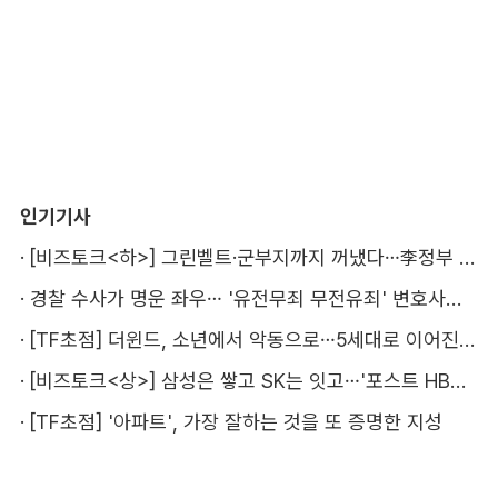
인기기사
·
[비즈토크<하>] 그린벨트·군부지까지 꺼냈다…李정부 '공급 속도전' 통할까
·
경찰 수사가 명운 좌우… '유전무죄 무전유죄' 변호사비 부담 우려
·
[TF초점] 더윈드, 소년에서 악동으로…5세대로 이어진 지코·박경
·
[비즈토크<상>] 삼성은 쌓고 SK는 잇고…'포스트 HBM' 주도권 누가 잡을까
·
[TF초점] '아파트', 가장 잘하는 것을 또 증명한 지성