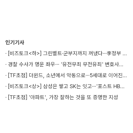
인기기사
·
[비즈토크<하>] 그린벨트·군부지까지 꺼냈다…李정부 '공급 속도전' 통할까
·
경찰 수사가 명운 좌우… '유전무죄 무전유죄' 변호사비 부담 우려
·
[TF초점] 더윈드, 소년에서 악동으로…5세대로 이어진 지코·박경
·
[비즈토크<상>] 삼성은 쌓고 SK는 잇고…'포스트 HBM' 주도권 누가 잡을까
·
[TF초점] '아파트', 가장 잘하는 것을 또 증명한 지성