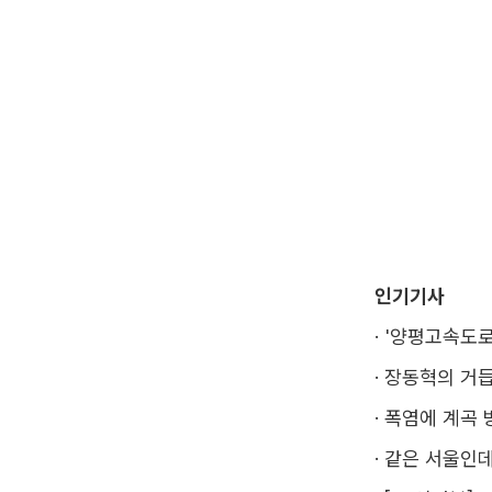
인기기사
·
'양평고속도로
·
장동혁의 거듭
·
폭염에 계곡 
·
같은 서울인데