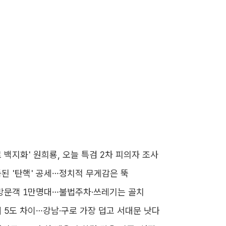
 백지화' 원희룡, 오늘 특검 2차 피의자 조사
된 '탄핵' 공세…정치적 무게감은 뚝
방문객 1만명대…불법주차·쓰레기는 골치
 5도 차이…강남·구로 가장 덥고 서대문 낫다