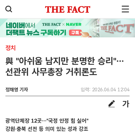
정치
與 "아쉬움 남지만 분명한 승리"…
선관위 사무총장 거취론도
정채영 기자
입력: 2026.06.04 12:04
광역단체장 12곳…"국정 안정 힘 실어"
강원·충북 선전 등 의미 있는 성과 강조