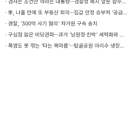
·
검사는 조언만 하라는 대통령…검찰청 폐지 앞둔 합수본 '딜레마'
·
李, 나흘 만에 또 부동산 회의…집값 안정 승부처 '공급' 점검
·
경찰, '300억 사기 혐의' 차가원 구속 송치
·
구심점 잃은 비당권파…과거 '남원정·친박' 세력화와 다른 점은
·
폭염도 못 꺾는 '타는 목마름'…탑골공원 아리수 냉장고 가보니