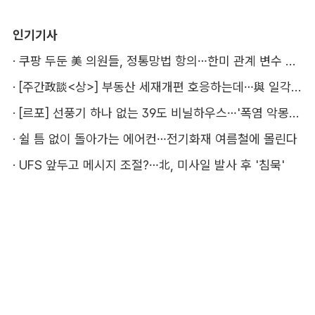
인기기사
·
쿠팡 두둔 美 의원들, 정통망법 항의…한미 관계 변수 될까
·
[주간政談<상>] 부동산 세재개편 호응하는데…與 일각의 속내
·
[르포] 선풍기 하나 없는 39도 비닐하우스…'폭염 악몽' 꾸는 이주노동자
·
쉴 틈 없이 돌아가는 에어컨…전기화재 여름철에 몰린다
·
UFS 앞두고 메시지 조절?…北, 미사일 발사 후 '침묵'