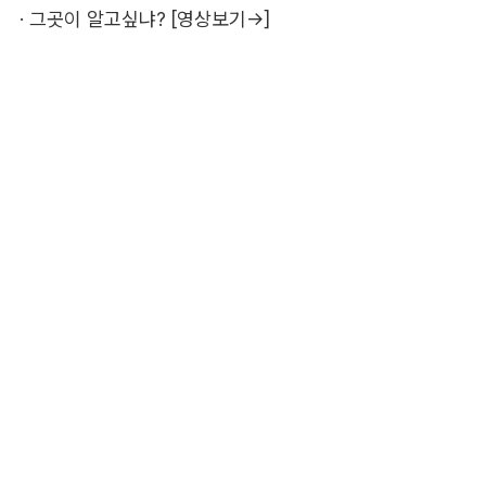
·
그곳이 알고싶냐? [영상보기→]