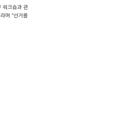
부 워크숍과 관
이라며 "선거를