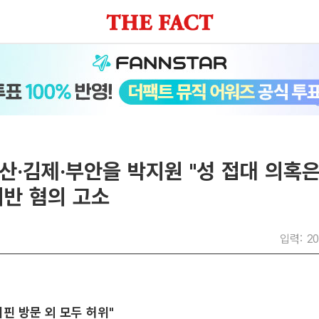
군산·김제·부안을 박지원 "성 접대 의혹은
위반 혐의 고소
입력: 20
리핀 방문 외 모두 허위"