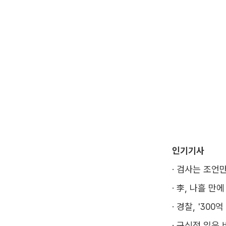
인기기사
·
검사는 조언만
·
李, 나흘 만에
·
경찰, '300
·
구심점 잃은 