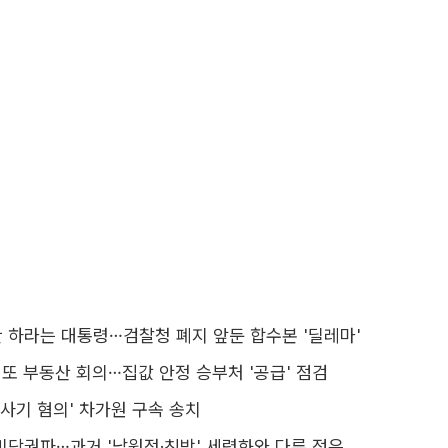
 하라는 대통령…검찰청 폐지 앞둔 합수본 '딜레마'
 또 부동산 회의…집값 안정 승부처 '공급' 점검
억 사기 혐의' 차가원 구속 송치
비당권파…과거 '남원정·친박' 세력화와 다른 점은