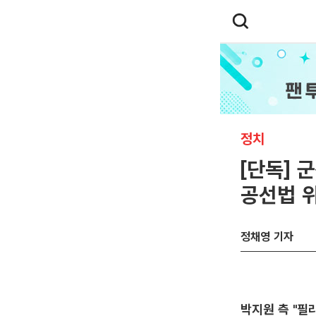
정치
[단독] 
공선법 
정채영 기자
박지원 측 "필