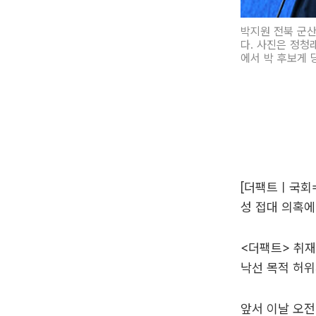
박지원 전북 군산
다. 사진은 정청
에서 박 후보게 
[더팩트ㅣ국회=
성 접대 의혹에
<더팩트> 취재
낙선 목적 허위
앞서 이날 오전