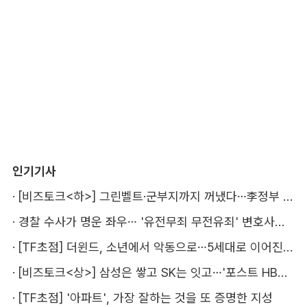
인기기사
·
[비즈토크<하>] 그린벨트·군부지까지 꺼냈다…李정부 '공급 속도전' 통할까
·
경찰 수사가 명운 좌우… '유전무죄 무전유죄' 변호사비 부담 우려
·
[TF초점] 더윈드, 소년에서 악동으로…5세대로 이어진 지코·박경
·
[비즈토크<상>] 삼성은 쌓고 SK는 잇고…'포스트 HBM' 주도권 누가 잡을까
·
[TF초점] '아파트', 가장 잘하는 것을 또 증명한 지성