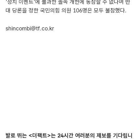
'정치 이벤트'에 불과한 졸속 개헌에 동참할 수 없다며 반
대 당론을 정한 국민의힘 의원 106명은 모두 불참했다.
shincombi@tf.co.kr
발로 뛰는 <더팩트>는 24시간 여러분의 제보를 기다립니