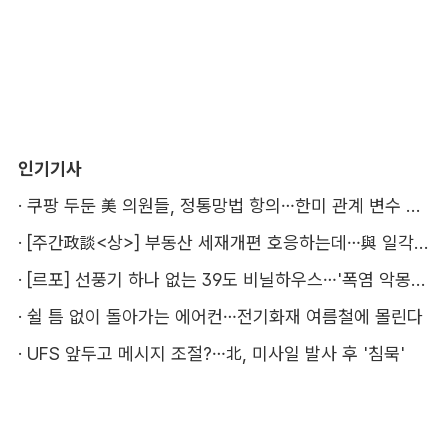
인기기사
·
쿠팡 두둔 美 의원들, 정통망법 항의…한미 관계 변수 될까
·
[주간政談<상>] 부동산 세재개편 호응하는데…與 일각의 속내
·
[르포] 선풍기 하나 없는 39도 비닐하우스…'폭염 악몽' 꾸는 이주노동자
·
쉴 틈 없이 돌아가는 에어컨…전기화재 여름철에 몰린다
·
UFS 앞두고 메시지 조절?…北, 미사일 발사 후 '침묵'