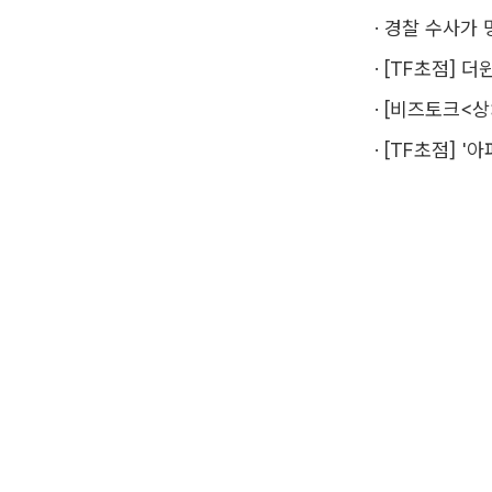
·
경찰 수사가 
·
[TF초점] 
·
[비즈토크<상
·
[TF초점] '