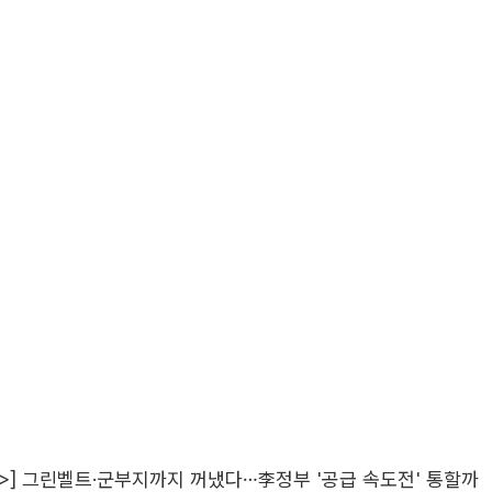
>] 그린벨트·군부지까지 꺼냈다…李정부 '공급 속도전' 통할까