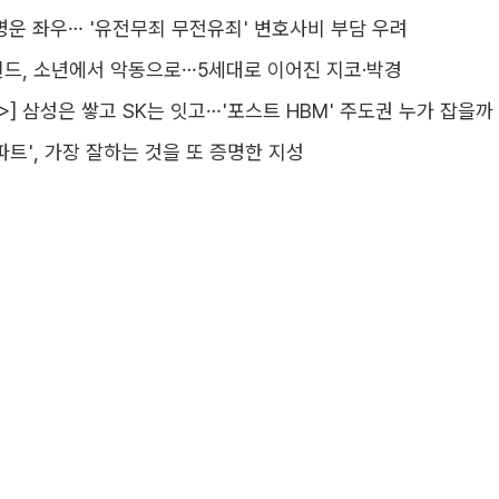
명운 좌우… '유전무죄 무전유죄' 변호사비 부담 우려
더윈드, 소년에서 악동으로…5세대로 이어진 지코·박경
>] 삼성은 쌓고 SK는 잇고…'포스트 HBM' 주도권 누가 잡을까
아파트', 가장 잘하는 것을 또 증명한 지성