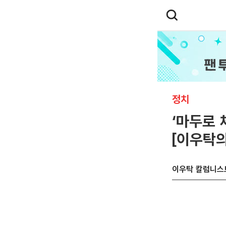
정치
‘마두로 
[이우탁의
이우탁 칼럼니스