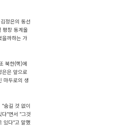
 김정은의 동선
월 평창 동계올
졌을까하는 가
또 북한(핵)에
정은은 앞으로
인 마두로의 생
"숨길 것 없이
다"면서 "그것
 있다"고 말했