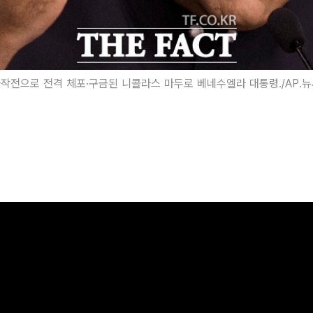
작전으로 전격 체포·구금된 니콜라스 마두로 베네수엘라 대통령./AP.