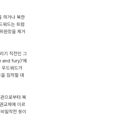
을 하거나 북한
우드워드는 트럼
무위원장을 제거
내리기 직전인 그
nd fury)’에
, 우드워드가
내용을 짐작할 대
좌관으로부터 북
정권교체에 이르
 비밀작전 등이