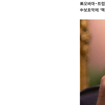
美오바마-트럼프
中보호막에 ‘핵