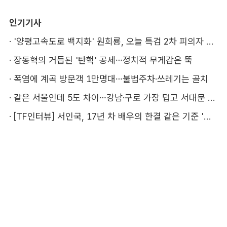
인기기사
·
'양평고속도로 백지화' 원희룡, 오늘 특검 2차 피의자 조사
·
장동혁의 거듭된 '탄핵' 공세…정치적 무게감은 뚝
·
폭염에 계곡 방문객 1만명대…불법주차·쓰레기는 골치
·
같은 서울인데 5도 차이…강남·구로 가장 덥고 서대문 낫다
·
[TF인터뷰] 서인국, 17년 차 배우의 한결 같은 기준 '성장'