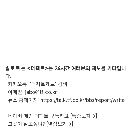
발로 뛰는 <더팩트>는 24시간 여러분의 제보를 기다립니
다.
· 카카오톡: '더팩트제보' 검색
· 이메일:
jebo@tf.co.kr
· 뉴스 홈페이지:
https://talk.tf.co.kr/bbs/report/write
·
네이버 메인 더팩트 구독하고 [특종보자→]
·
그곳이 알고싶냐? [영상보기→]