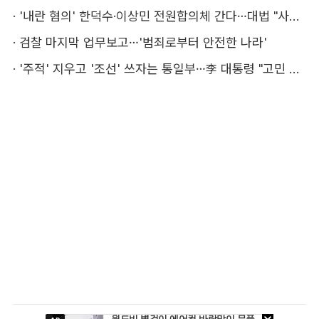
·
'내란 혐의' 한덕수·이상민 전원합의체 간다…대법 "사법적 평가 필요"
·
검찰 마지막 업무보고…'범죄로부터 안전한 나라'
·
'주적' 지우고 '조선' 쓰자는 통일부…李 대통령 "고민 해달라"