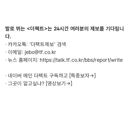
발로 뛰는 <더팩트>는 24시간 여러분의 제보를 기다립니
다.
· 카카오톡: '더팩트제보' 검색
· 이메일:
jebo@tf.co.kr
· 뉴스 홈페이지:
https://talk.tf.co.kr/bbs/report/write
·
네이버 메인 더팩트 구독하고 [특종보자→]
·
그곳이 알고싶냐? [영상보기→]