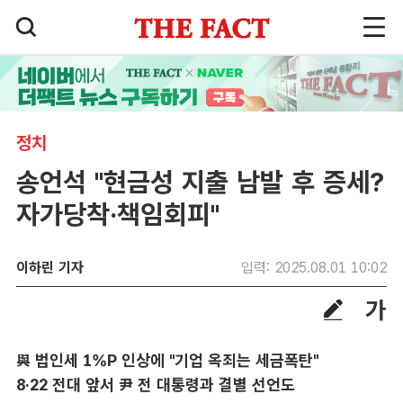
정치
송언석 "현금성 지출 남발 후 증세?
자가당착·책임회피"
이하린 기자
입력: 2025.08.01 10:02
與 법인세 1%P 인상에 "기업 옥죄는 세금폭탄"
8·22 전대 앞서 尹 전 대통령과 결별 선언도