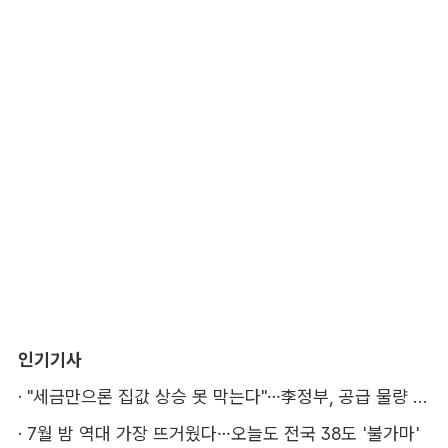
인기기사
·
"세금만으론 집값 상승 못 막는다"…李정부, 공급 물량 확보 총력
·
7월 밤 역대 가장 뜨거웠다…오늘도 전국 38도 '불가마'