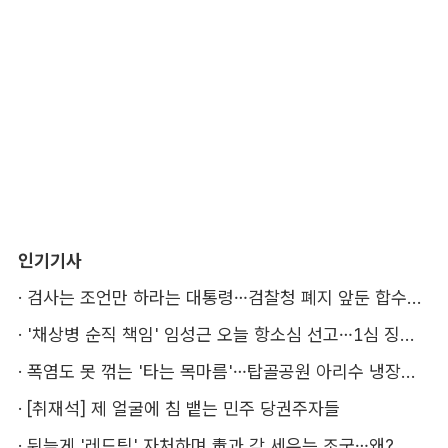
인기기사
·
검사는 조언만 하라는 대통령…검찰청 폐지 앞둔 합수본 '딜레마'
·
'채상병 순직 책임' 임성근 오늘 항소심 선고…1심 징역 3년
·
폭염도 못 꺾는 '타는 목마름'…탑골공원 아리수 냉장고 가보니
·
[취재석] 제 얼굴에 침 뱉는 민주 당권주자들
·
뒤늦게 '레드팀' 자처하며 靑과 각 세우는 조국…왜?