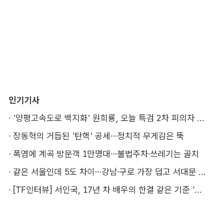
인기기사
·
'양평고속도로 백지화' 원희룡, 오늘 특검 2차 피의자 조사
·
장동혁의 거듭된 '탄핵' 공세…정치적 무게감은 뚝
·
폭염에 계곡 방문객 1만명대…불법주차·쓰레기는 골치
·
같은 서울인데 5도 차이…강남·구로 가장 덥고 서대문 낫다
·
[TF인터뷰] 서인국, 17년 차 배우의 한결 같은 기준 '성장'