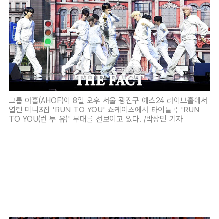
그룹 아홉(AHOF)이 8일 오후 서울 광진구 예스24 라이브홀에서
열린 미니3집 'RUN TO YOU' 쇼케이스에서 타이틀곡 'RUN
TO YOU(런 투 유)' 무대를 선보이고 있다. /박상민 기자