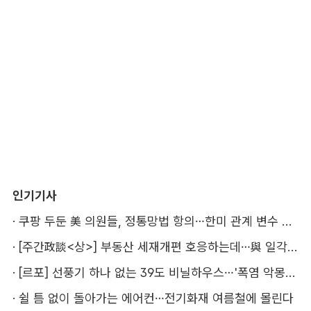
인기기사
·
쿠팡 두둔 美 의원들, 정통망법 항의…한미 관계 변수 될까
·
[주간政談<상>] 부동산 세재개편 호응하는데…與 일각의 속내
·
[르포] 선풍기 하나 없는 39도 비닐하우스…'폭염 악몽' 꾸는 이주노동자
·
쉴 틈 없이 돌아가는 에어컨…전기화재 여름철에 몰린다